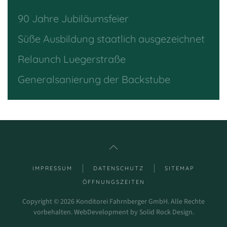
90 Jahre Jubiläumsfeier
Süße Ausbildung staatlich ausgezeichnet
Relaunch Luegerstraße
Generalsanierung der Backstube
IMPRESSUM
DATENSCHUTZ
SITEMAP
ÖFFNUNGSZEITEN
Copyright ©
2026
Konditorei Fahrnberger GmbH. Alle Rechte
vorbehalten.
WebDevelopment by
Solid Rock Design
.